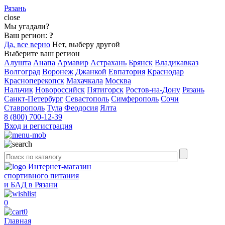
Рязань
close
Мы угадали?
Ваш регион:
?
Да, все верно
Нет, выберу другой
Выберите ваш регион
Алушта
Анапа
Армавир
Астрахань
Брянск
Владикавказ
Волгоград
Воронеж
Джанкой
Евпатория
Краснодар
Красноперекопск
Махачкала
Москва
Нальчик
Новороссийск
Пятигорск
Ростов-на-Дону
Рязань
Санкт-Петербург
Севастополь
Симферополь
Сочи
Ставрополь
Тула
Феодосия
Ялта
8 (800) 700-12-39
Вход и регистрация
Интернет-магазин
спортивного питания
и БАД в Рязани
0
0
Главная