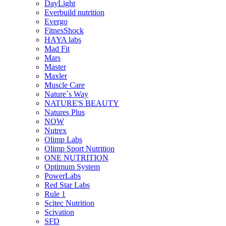
DayLight
Everbuild nutrition
Evergo
FitnesShock
HAYA labs
Mad Fit
Mars
Master
Maxler
Muscle Care
Nature`s Way
NATURE'S BEAUTY
Natures Plus
NOW
Nutrex
Olimp Labs
Olimp Sport Nutrition
ONE NUTRITION
Optimum System
PowerLabs
Red Star Labs
Rule 1
Scitec Nutrition
Scivation
SFD